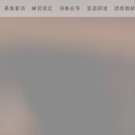
募集要項
練習規定
演奏会等
楽器調達
譜面教